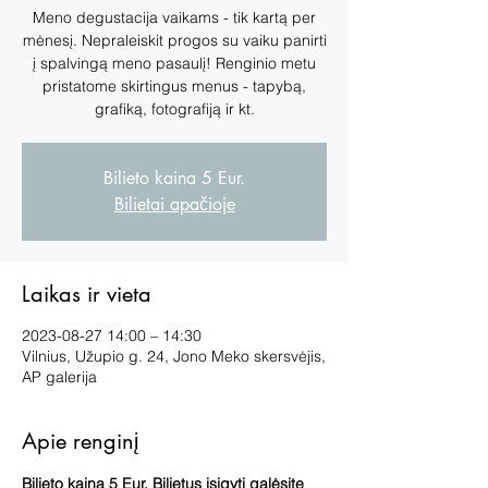
Meno degustacija vaikams - tik kartą per
mėnesį. Nepraleiskit progos su vaiku panirti
į spalvingą meno pasaulį! Renginio metu
pristatome skirtingus menus - tapybą,
grafiką, fotografiją ir kt.
Bilieto kaina 5 Eur.
Bilietai apačioje
Laikas ir vieta
2023-08-27 14:00 – 14:30
Vilnius, Užupio g. 24, Jono Meko skersvėjis,
AP galerija
Apie renginį
Bilieto kaina 5 Eur. Bilietus įsigyti galėsite 