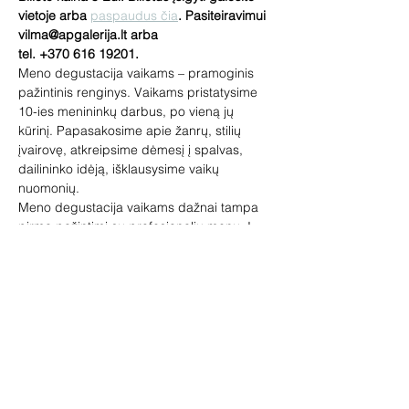
vietoje arba 
paspaudus čia
. Pasiteiravimui 
vilma@apgalerija.lt arba 
tel. +370 616 19201.
Meno degustacija vaikams – pramoginis 
pažintinis renginys. Vaikams pristatysime 
10-ies menininkų darbus, po vieną jų 
kūrinį. Papasakosime apie žanrų, stilių 
įvairovę, atkreipsime dėmesį į spalvas, 
dailininko idėją, išklausysime vaikų 
nuomonių.
Meno degustacija vaikams dažnai tampa 
pirma pažintimi su profesionaliu menu. Į 
meno degustacijas ateina 5-12 metų 
vaikai, tačiau priimam visus norinčius! 
Įspūdžių pasisemia visi.
Lauksime tėvelių su vaikais, senelių su 
anūkais. Meno degustacijoje vaikai gali 
pabūti ir be suaugusiųjų.
Vedėja – galerininkė Vilma Jankienė.
Rodyti daugiau