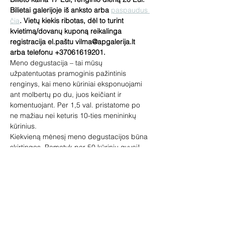
Bilietai galerijoje iš anksto arba 
paspaudus 
čia
. Vietų kiekis ribotas, dėl to turint 
kvietimą/dovanų kuponą reikalinga 
registracija el.paštu vilma@apgalerija.lt 
arba telefonu +37061619201.
Meno degustacija – tai mūsų 
užpatentuotas pramoginis pažintinis 
renginys, kai meno kūriniai eksponuojami 
ant molbertų po du, juos keičiant ir 
komentuojant. Per 1,5 val. pristatome po 
ne mažiau nei keturis 10-ties menininkų 
kūrinius.
Kiekvieną mėnesį meno degustacijos būna 
skirtingos. Pamatyk per 50 kūrinių gyvai!
Renginys skirtas tiek meno žinovams, tiek 
pradedantiems domėtis menu. 
Pageidaujantys galės įsigyti paveikslų, 
skulptūrų, žymių dailininkų miniatiūrų. Jūsų 
laukia loterija ir meno prizai, vaišinsime 
vynu.
Vedėja – galerininkė Vilma Jankienė.