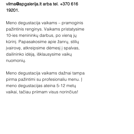
vilma@apgalerija.lt arba tel. +370 616 
19201.
Meno degustacija vaikams – pramoginis 
pažintinis renginys. Vaikams pristatysime 
10-ies menininkų darbus, po vieną jų 
kūrinį. Papasakosime apie žanrų, stilių 
įvairovę, atkreipsime dėmesį į spalvas, 
dailininko idėją, išklausysime vaikų 
nuomonių.
Meno degustacija vaikams dažnai tampa 
pirma pažintimi su profesionaliu menu. Į 
meno degustacijas ateina 5-12 metų 
vaikai, tačiau priimam visus norinčius! 
Įspūdžių pasisemia visi.
Lauksime tėvelių su vaikais, senelių su 
anūkais. Meno degustacijoje vaikai gali 
pabūti ir be suaugusiųjų.