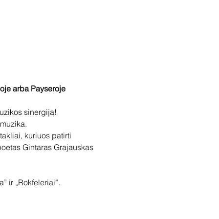
ijoje arba Payseroje 
uzikos sinergiją!
 muzika.
kliai, kuriuos patirti 
- poetas Gintaras Grajauskas 
 ir „Rokfeleriai”.