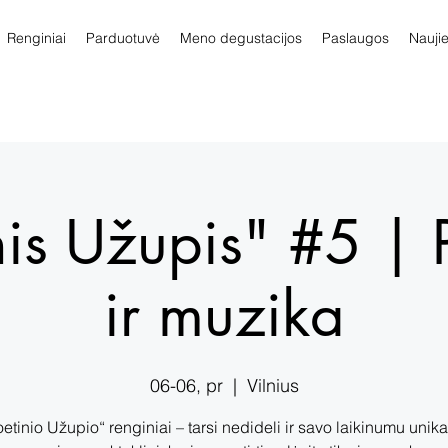
Renginiai
Parduotuvė
Meno degustacijos
Paslaugos
Nauji
nis Užupis" #5 | 
ir muzika
06-06, pr
  |  
Vilnius
etinio Užupio“ renginiai – tarsi nedideli ir savo laikinumu unik