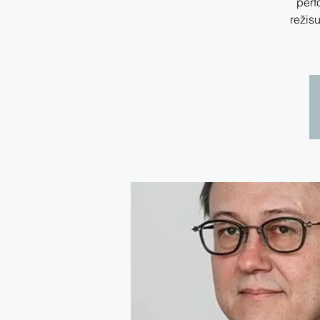
perf
režisu