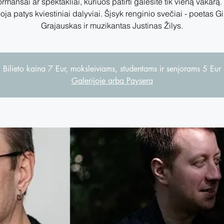
ormansai ar spektakliai, kuriuos patirti galėsite tik vieną vakarą.
oja patys kviestiniai dalyviai. Šįsyk renginio svečiai - poetas G
Grajauskas ir muzikantas Justinas Žilys.
Bilieto kaina 7 Eur, moksleiviams, studentams ir senjorams 5 Eur
Galerijoje arba Paysera