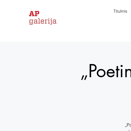
Titulinis
„Poeti
„Po