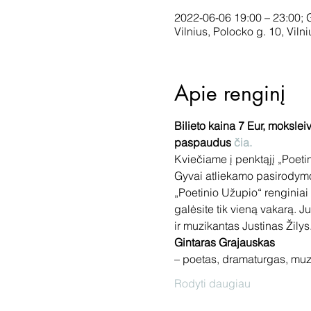
2022-06-06 19:00 – 23:00;
Vilnius, Polocko g. 10, Viln
Apie renginį
Bilieto kaina 7 Eur, moksleiv
paspaudus
 čia.
Kviečiame į penktąjį „Poetin
Gyvai atliekamo pasirodymo
„Poetinio Užupio“ renginiai –
galėsite tik vieną vakarą. J
ir muzikantas Justinas Žilys
Gintaras Grajauskas 
– poetas, dramaturgas, muzi
Rodyti daugiau