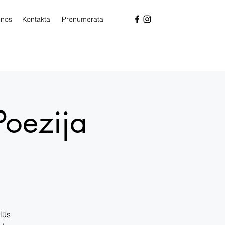
enos
Kontaktai
Prenumerata
Poezija
alūs