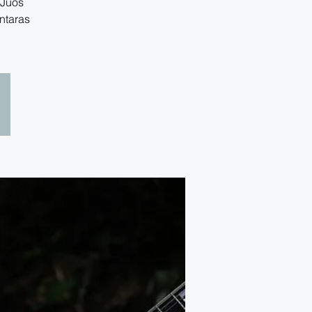
 Juos
intaras