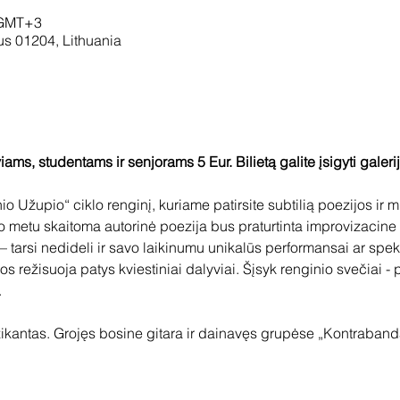
 GMT+3
ius 01204, Lithuania
iams, studentams ir senjorams 5 Eur. Bilietą galite įsigyti galer
io Užupio“ ciklo renginį, kuriame patirsite subtilią poezijos ir m
 metu skaitoma autorinė poezija bus praturtinta improvizacine
 tarsi nedideli ir savo laikinumu unikalūs performansai ar spekta
uos režisuoja patys kviestiniai dalyviai. Šįsyk renginio svečiai 
.
kantas. Grojęs bosine gitara ir dainavęs grupėse „Kontrabanda”