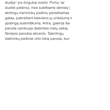
studija“ yra dvigubai svarbi. Pirma, tai 
duoklė piešiniui, mes sutelkiame dėmesį į 
skirtingų menininkų piešiniu perteikiamas 
galias, pabrėžiant kiekvieno jų unikalumą ir 
ypatingą autentiškumą. Antra, galerija šia 
paroda vainikuoja dešimties metų veiklą. 
Norėjosi parodos-akcento. Talentingų 
dailininkų piešiniai virto tokia paroda, kuri 
kviečia mąstyti, o platesnei kultūros 
prasmei išreikšti – parodos ir galerijos 
gimtadienio proga – pasitelksiu filosofą 
Grahamą Harmaną.
„Mąstyti tikrovę už mūsų mąstymo ribų – ne 
absurdiška, o būtina“. Ši mintis tampa 
atramine galerijos parodų idėjine kryptimi 
įžengiant į antrąjį dešimtmetį“, – sako 
parodos kuratorė ir galerininkė Vilma 
Jankienė.
Adasos Skliutauskaitės (1931-2023) 
figūratyve intuityvi linija skrieja akvarelės 