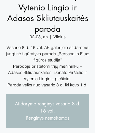
Vytenio Lingio ir
Adasos Skliutauskaitės
paroda
02-03, an
  |  
Vilnius
Vasario 8 d. 16 val. AP galerijoje atidaroma
jungtinė figūratyvo paroda „Persona in Flux:
figūros studija“
Parodoje pristatomi trijų menininkų –
Adasos Skliutauskaitės, Donato Pirštelio ir
Vytenio Lingio – piešiniai.
Paroda veiks nuo vasario 3 d. iki kovo 1 d.
Atidarymo renginys vasario 8 d.
16 val.
Renginys nemokamas