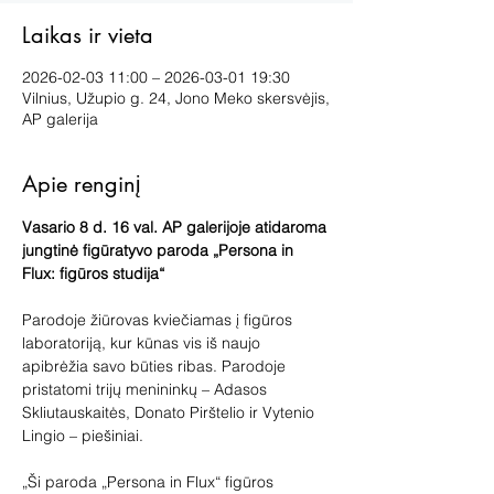
Laikas ir vieta
2026-02-03 11:00 – 2026-03-01 19:30
Vilnius, Užupio g. 24, Jono Meko skersvėjis,
AP galerija
Apie renginį
Vasario 8 d. 16 val. AP galerijoje atidaroma 
jungtinė figūratyvo paroda „Persona in 
Flux: figūros studija“
Parodoje žiūrovas kviečiamas į figūros 
laboratoriją, kur kūnas vis iš naujo 
apibrėžia savo būties ribas. Parodoje 
pristatomi trijų menininkų – Adasos 
Skliutauskaitės, Donato Pirštelio ir Vytenio 
Lingio – piešiniai.
„Ši paroda „Persona in Flux“ figūros 