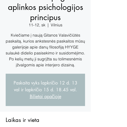
aplinkos psichologijos
principus
11-12, sk
  |  
Vilnius
Kviečiame į naują Gitanos Valavičiūtės
paskaitą, kurios ankstesnės paskaitos mūsų
galerijoje apie danų filosofiją HYYGE
sulaukė didelio pasisekimo ir susidomėjimo.
Po kelių metų ji sugrįžta su tolimesnėmis
įžvalgomis apie interjero dizainą.
Paskaita vyks lapkričio 12 d. 13
val ir lapkričio 15 d. 18.45 val.
Bilietai apačioje
Laikas ir vieta