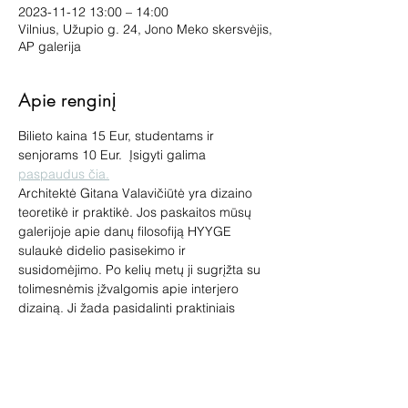
2023-11-12 13:00 – 14:00
Vilnius, Užupio g. 24, Jono Meko skersvėjis,
AP galerija
Apie renginį
Bilieto kaina 15 Eur, studentams ir 
senjorams 10 Eur.  Įsigyti galima 
paspaudus čia.
Architektė Gitana Valavičiūtė yra dizaino 
teoretikė ir praktikė. Jos paskaitos mūsų 
galerijoje apie danų filosofiją HYYGE 
sulaukė didelio pasisekimo ir 
susidomėjimo. Po kelių metų ji sugrįžta su 
tolimesnėmis įžvalgomis apie interjero 
dizainą. Ji žada pasidalinti praktiniais 
patarimais, kaip namų pagalba ištverti 
šaltąjį ir tamsųjį laikotarpį. Kaip atrasti 
biofilinio dizaino milžinišką potencialą.
Be to, bus paliesta ne tik interjero, bet ir 
eksterjero svarba: kaip sukurti sodo 