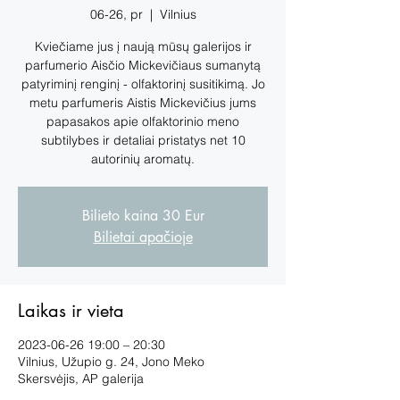
06-26, pr
  |  
Vilnius
Kviečiame jus į naują mūsų galerijos ir
parfumerio Aisčio Mickevičiaus sumanytą
patyriminį renginį - olfaktorinį susitikimą. Jo
metu parfumeris Aistis Mickevičius jums
papasakos apie olfaktorinio meno
subtilybes ir detaliai pristatys net 10
Bilieto kaina 30 Eur
Bilietai apačioje
Laikas ir vieta
2023-06-26 19:00 – 20:30
Vilnius, Užupio g. 24, Jono Meko
Skersvėjis, AP galerija