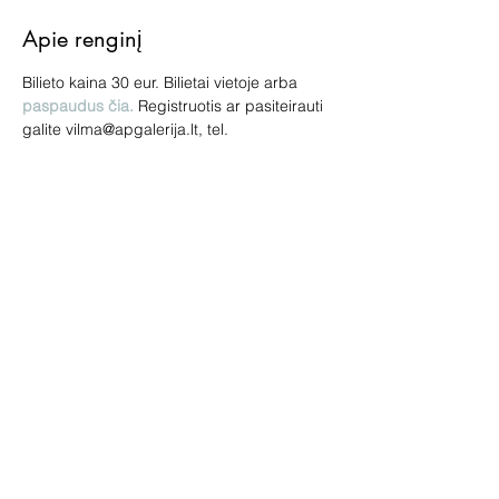
Apie renginį
Bilieto kaina 30 eur. Bilietai vietoje arba
paspaudus čia.
 Registruotis ar pasiteirauti 
galite vilma@apgalerija.lt, tel. 
+37061619201
Kviečiame jus į naują mūsų galerijos ir 
parfumerio Aisčio Mickevičiaus sumanytą 
patyriminį renginį - olfaktorinį susitikimą. Jo 
metu parfumeris jums papasakos apie 
olfaktorinio meno subtilybes ir detaliai 
pristatys net 10 autorinių aromatų.
Bendrinti šį renginį