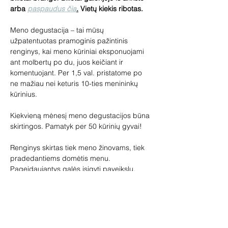
arba 
paspaudus čia
.
 Vietų kiekis ribotas. 
Meno degustacija – tai mūsų 
užpatentuotas pramoginis pažintinis 
renginys, kai meno kūriniai eksponuojami 
ant molbertų po du, juos keičiant ir 
komentuojant. Per 1,5 val. pristatome po 
ne mažiau nei keturis 10-ties menininkų 
kūrinius.
Kiekvieną mėnesį meno degustacijos būna 
skirtingos. Pamatyk per 50 kūrinių gyvai!
Renginys skirtas tiek meno žinovams, tiek 
pradedantiems domėtis menu. 
Pageidaujantys galės įsigyti paveikslų, 
skulptūrų, žymių dailininkų miniatiūrų. 
Naujųjų metų sutikimo proga vaišinsime 
šampanu, o kiekvieno svečio laukia meno 
dovana!