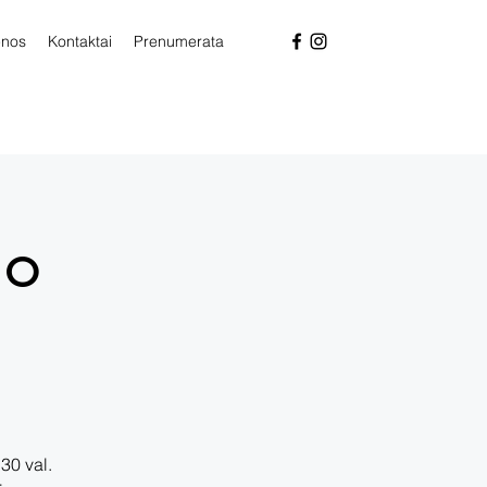
enos
Kontaktai
Prenumerata
no
30 val.