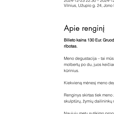
2024-12-23 22:30 – 2024-1
Vilnius, Užupio g. 24, Jono
Apie renginį
Bilieto kaina 130 Eur. Gruodž
ribotas. 
Meno degustacija – tai mūs
molbertų po du, juos keičian
kūrinius.
Kiekvieną mėnesį meno degu
Renginys skirtas tiek meno
skulptūrų, žymių dailininkų m
Naujųjų metų sutikimo prog