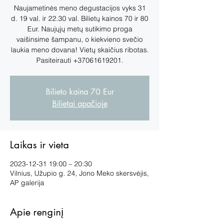
Naujametinės meno degustacijos vyks 31
d. 19 val. ir 22.30 val. Bilietų kainos 70 ir 80
Eur. Naujųjų metų sutikimo proga
vaišinsime šampanu, o kiekvieno svečio
laukia meno dovana! Vietų skaičius ribotas.
Pasiteirauti +37061619201.
Bilieto kaina 70 Eur
Bilietai apačioje
Laikas ir vieta
2023-12-31 19:00 – 20:30
Vilnius, Užupio g. 24, Jono Meko skersvėjis,
AP galerija
Apie renginį