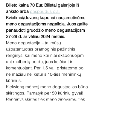
Bilieto kaina 70 Eur. Bilietai galerijoje iš 
anksto arba 
paspaudus čia.
Kvietimai/dovanų kuponai naujametinėms 
meno degustacijoms negalioja. Juos galite 
panaudoti gruodžio meno degustacijosm 
27-28 d. ar vėliau 2024 metais.
Meno degustacija – tai mūsų 
užpatentuotas pramoginis pažintinis 
renginys, kai meno kūriniai eksponuojami 
ant molbertų po du, juos keičiant ir 
komentuojant. Per 1,5 val. pristatome po 
ne mažiau nei keturis 10-ties menininkų 
kūrinius.
Kiekvieną mėnesį meno degustacijos būna 
skirtingos. Pamatyk per 50 kūrinių gyvai!
Renginys skirtas tiek meno žinovams, tiek 
pradedantiems domėtis menu. 
Pageidaujantys galės įsigyti paveikslų, 
skulptūrų, žymių dailininkų miniatiūrų. Jūsų 
laukia loterija ir meno prizai, vaišinsime 
vynu.