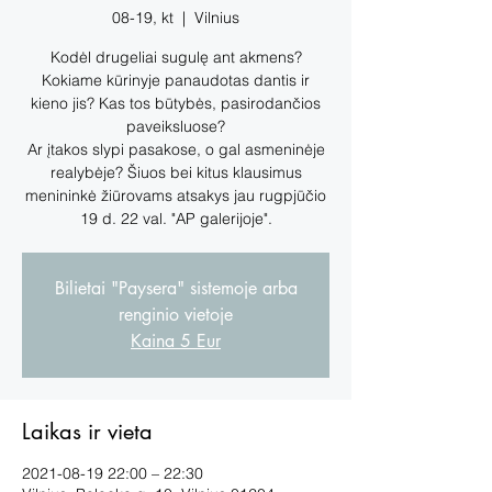
08-19, kt
  |  
Vilnius
Kodėl drugeliai sugulę ant akmens?
Kokiame kūrinyje panaudotas dantis ir
kieno jis? Kas tos būtybės, pasirodančios
paveiksluose?
Ar įtakos slypi pasakose, o gal asmeninėje
realybėje? Šiuos bei kitus klausimus
menininkė žiūrovams atsakys jau rugpjūčio
19 d. 22 val. "AP galerijoje".
Bilietai "Paysera" sistemoje arba
renginio vietoje
Kaina 5 Eur
Laikas ir vieta
2021-08-19 22:00 – 22:30