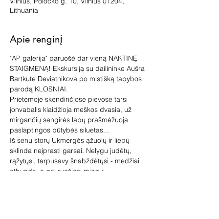
Vilnius, Polocko g. 10, Vilnius 01204,
Lithuania
Apie renginį
"AP galerija" paruošė dar vieną NAKTINĘ 
STAIGMENĄ! Ekskursiją su dailininke Aušra 
Bartkute Deviatnikova po mistišką tapybos 
parodą KLOSNIAI.
Prietemoje skendinčiose pievose tarsi 
jonvabalis klaidžioja meškos dvasia, už 
mirgančių sengirės lapų prašmėžuoja 
paslaptingos būtybės siluetas...
Iš senų storų Ukmergės ąžuolų ir liepų 
sklinda neįprasti garsai. Nelygu judėtų, 
rąžytųsi, tarpusavy šnabždėtųsi - medžiai 
atbunda, o gal ruošiasi miegui.
Kodėl drugeliai sugulę ant akmens? 
Kokiame kūrinyje panaudotas dantis ir 
kieno jis? Kas tos būtybės, pasirodančios 
paveiksluose? 