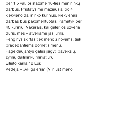
per 1,5 val. pristatome 10-ties menininkų 
darbus. Pristatysime mažiausiai po 4 
kiekvieno dailininko kūrinius, kiekvienas 
darbas bus pakomentuotas. Pamatyk per 
40 kūrinių! Vakarais, kai galerijos užveria 
duris, mes – atveriame jas jums.  
Renginys skirtas tiek meno žinovams, tiek 
pradedantiems domėtis menu. 
Pageidaujantys galės įsigyti paveikslų, 
žymių dailininkų miniatiūrų. 
Bilieto kaina 12 Eur. 
Vedėja – „AP galerija” (Vilnius) meno 
kuratorė Vilma Jankienė. 
Penktadienio bilietai PAYSERA: 
https://tickets.paysera.com/lt-
LT/event/naktine-meno-degustacija-kovo-
27-d
Bilietus galite įsigyti ir vietoje, bet būtina 
registacija el. paštu vilma@apgalerija.lt 
arba tel. +37061619201 
Rodyti daugiau