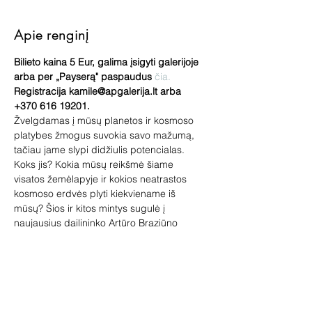
Apie renginį
Bilieto kaina 5 Eur, galima įsigyti galerijoje 
arba per „Payserą" paspaudus
 čia.
Registracija kamile@apgalerija.lt arba 
+370 616 19201.
Žvelgdamas į mūsų planetos ir kosmoso 
platybes žmogus suvokia savo mažumą, 
tačiau jame slypi didžiulis potencialas.
Koks jis? Kokia mūsų reikšmė šiame 
visatos žemėlapyje ir kokios neatrastos 
kosmoso erdvės plyti kiekviename iš 
mūsų? Šios ir kitos mintys sugulė į 
naujausius dailininko Artūro Braziūno 
kūrinius „AP galerijoje" pristatomoje 
parodoje kosmoso tema „Žvelgiu".
Kviečiame apsilankyti naktinėje ekskursijoje 
su parodos autoriumi ir sužinoti apie jo 
kūrybą iš pirmų lūpų!
Ką pačiam dailininkui reiškia 