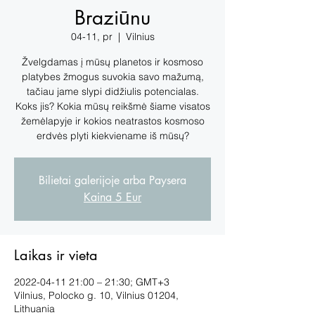
Braziūnu
04-11, pr
  |  
Vilnius
Žvelgdamas į mūsų planetos ir kosmoso
platybes žmogus suvokia savo mažumą,
tačiau jame slypi didžiulis potencialas.
Koks jis? Kokia mūsų reikšmė šiame visatos
žemėlapyje ir kokios neatrastos kosmoso
erdvės plyti kiekviename iš mūsų?
Bilietai galerijoje arba Paysera
Kaina 5 Eur
Laikas ir vieta
2022-04-11 21:00 – 21:30; GMT+3
Vilnius, Polocko g. 10, Vilnius 01204,
Lithuania