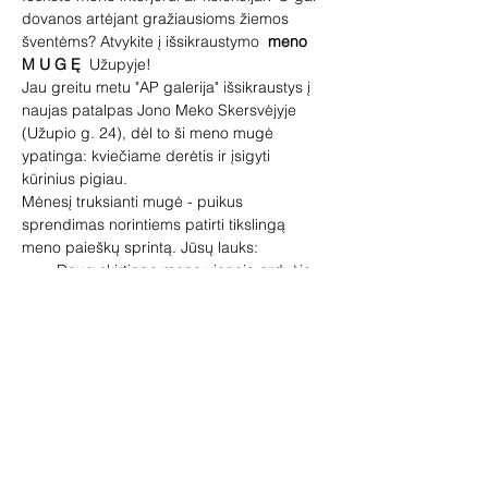
dovanos artėjant gražiausioms žiemos 
šventėms? Atvykite į išsikraustymo  
meno 
M U G Ę
  Užupyje!
Jau greitu metu "AP galerija" išsikraustys į 
naujas patalpas Jono Meko Skersvėjyje 
(Užupio g. 24), dėl to ši meno mugė 
ypatinga: kviečiame derėtis ir įsigyti 
kūrinius pigiau.
Mėnesį truksianti mugė - puikus 
sprendimas norintiems patirti tikslingą 
meno paieškų sprintą. Jūsų lauks:
 Daug skirtingo meno vienoje erdvėje 
(tapyba, grafika, keramika, skulptūra, 
fotografija, šviesos instaliacijos ir kt.);
Draugiški konsultantai, kurie 
papasakos apie kūrinius, padės 
išsirinkti;
Atvirų derybų ir palankių kainų 
laikotarpis;
Rodyti daugiau