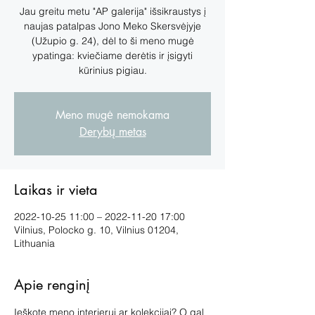
Jau greitu metu "AP galerija" išsikraustys į
naujas patalpas Jono Meko Skersvėjyje
(Užupio g. 24), dėl to ši meno mugė
ypatinga: kviečiame derėtis ir įsigyti
kūrinius pigiau.
Meno mugė nemokama
Derybų metas
Laikas ir vieta
2022-10-25 11:00 – 2022-11-20 17:00
Vilnius, Polocko g. 10, Vilnius 01204,
Lithuania
Apie renginį
Ieškote meno interjerui ar kolekcijai? O gal 