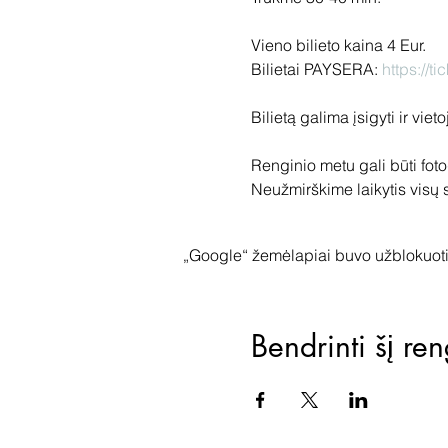
Vieno bilieto kaina 4 Eur.

Bilietai PAYSERA: 
https://t
Bilietą galima įsigyti ir vie
Renginio metu gali būti foto
Neužmirškime laikytis visų
„Google“ žemėlapiai buvo užblokuoti 
Bendrinti šį ren