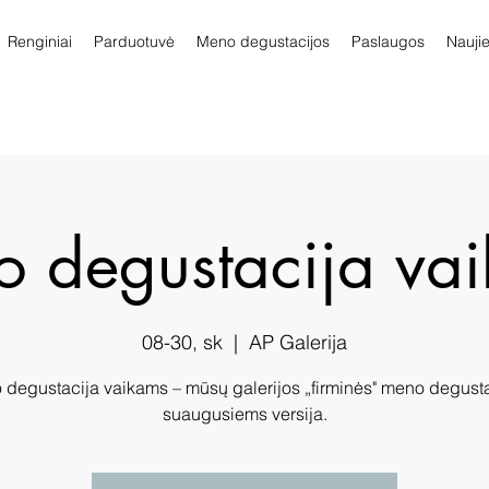
Renginiai
Parduotuvė
Meno degustacijos
Paslaugos
Nauji
 degustacija va
08-30, sk
  |  
AP Galerija
degustacija vaikams – mūsų galerijos „firminės" meno degust
suaugusiems versija.