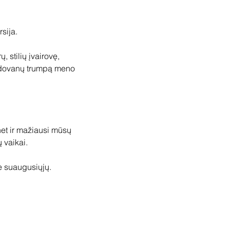
ija. 

stilių įvairovę, 
s dovanų trumpą meno 
net ir mažiausi mūsų 
vaikai.  

e suaugusiųjų.
