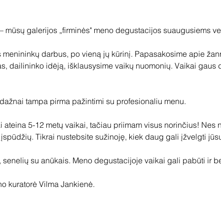
 mūsų galerijos „firminės" meno degustacijos suaugusiems vers
 menininkų darbus, po vieną jų kūrinį. Papasakosime apie žanrų, 
as, dailininko idėją, išklausysime vaikų nuomonių. Vaikai gau
ažnai tampa pirma pažintimi su profesionaliu menu. 

i ateina 5-12 metų vaikai, tačiau priimam visus norinčius! Nes 
spūdžių. Tikrai nustebsite sužinoję, kiek daug gali įžvelgti jūsų 
 senelių su anūkais. Meno degustacijoje vaikai gali pabūti ir b
o kuratorė Vilma Jankienė.
