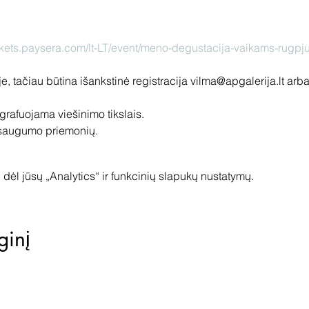
ickets.paysera.com/lt-LT/event/meno-degustacija-vaikams-rugpj
toje, tačiau būtina išankstinė registracija vilma@apgalerija.lt arb
grafuojama viešinimo tikslais.
 saugumo priemonių.
dėl jūsų „Analytics“ ir funkcinių slapukų nustatymų.
ginį