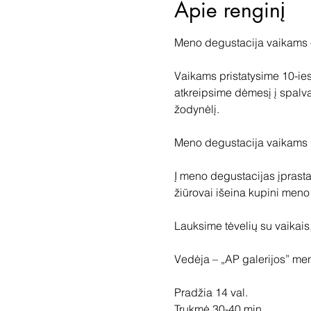
Apie renginį
Meno degustacija vaikams –
Vaikams pristatysime 10-ies
atkreipsime dėmesį į spalv
žodynėlį.

Meno degustacija vaikams d
Į meno degustacijas įprasta
žiūrovai išeina kupini meno į
Lauksime tėvelių su vaikais,
Vedėja – „AP galerijos” men
Pradžia 14 val.

Trukmė 30-40 min.
