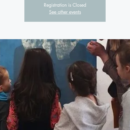
Registration is Closed
See other events