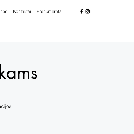
enos
Kontaktai
Prenumerata
ikams
acijos