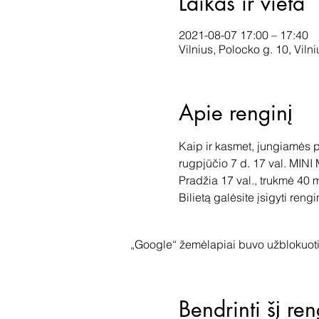
Laikas ir vieta
2021-08-07 17:00 – 17:40
Vilnius, Polocko g. 10, Viln
Apie renginį
Kaip ir kasmet, jungiamės p
rugpjūčio 7 d. 17 val. M
Pradžia 17 val., trukmė 40 m
Bilietą galėsite įsigyti reng
„Google“ žemėlapiai buvo užblokuoti 
Bendrinti šį ren