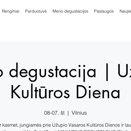
Renginiai
Parduotuvė
Meno degustacijos
Paslaugos
Nauji
 degustacija | U
Kultūros Diena
08-07, št
  |  
Vilnius
ir kasmet, jungiamės prie Užupio Vasaros Kultūros Dienos ir la