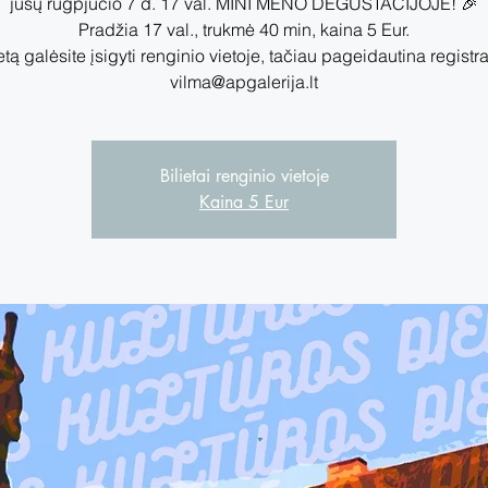
jūsų rugpjūčio 7 d. 17 val. MINI MENO DEGUSTACIJOJE! 🎉
Pradžia 17 val., trukmė 40 min, kaina 5 Eur.
etą galėsite įsigyti renginio vietoje, tačiau pageidautina registr
vilma@apgalerija.lt
Bilietai renginio vietoje
Kaina 5 Eur