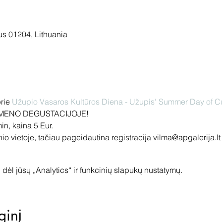
ius 01204, Lithuania
rie 
Užupio Vasaros Kultūros Diena - Užupis' Summer Day of Cu
INI MENO DEGUSTACIJOJE! 
in, kaina 5 Eur.
inio vietoje, tačiau pageidautina registracija vilma@apgalerija.lt
dėl jūsų „Analytics“ ir funkcinių slapukų nustatymų.
ginį