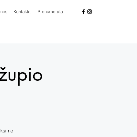
enos
Kontaktai
Prenumerata
župio
uksime