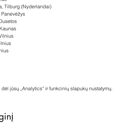
a, Tilburg (Nyderlandai)

, Panevėžys

Dusetos

Kaunas

ilnius

lnius

dėl jūsų „Analytics“ ir funkcinių slapukų nustatymų.
ginį