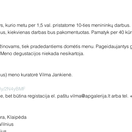
ys, kurio metu per 1,5 val. pristatome 10-ties menininkų darbus.
 žinovams, tiek pradedantiems domėtis menu. Pageidaujantys gal
it.ly/2N4yBMF
ra, Klaipėda

ilnius

ius
