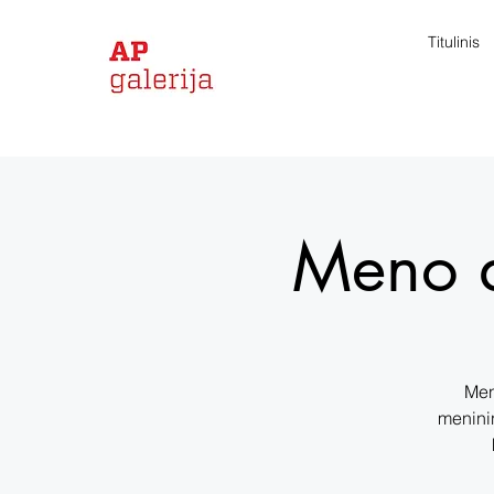
Titulinis
Meno d
Men
meninin