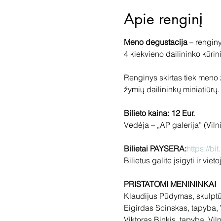
Apie renginį
Meno degustacija
 – rengin
Renginys skirtas tiek meno
Bilieto kaina: 12 Eur. 
Bilietai PAYSERA:
https://b
PRISTATOMI MENININKAI
Klaudijus Pūdymas, skulptū
Eigirdas Scinskas, tapyba, V
Viktoras Binkis, tapyba, Viln