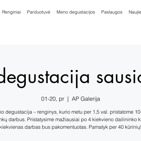
Renginiai
Parduotuvė
Meno degustacijos
Paslaugos
Nauji
egustacija sausi
01-20, pr
  |  
AP Galerija
o degustacija – renginys, kurio metu per 1,5 val. pristatome 10-
kų darbus. Pristatysime mažiausiai po 4 kiekvieno dailininko k
kiekvienas darbas bus pakomentuotas. Pamatyk per 40 kūrinių