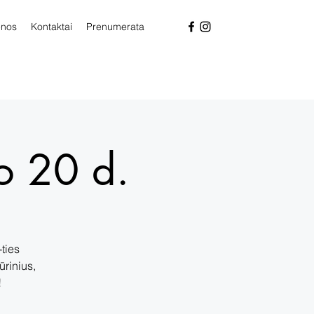
enos
Kontaktai
Prenumerata
o 20 d.
ties
ūrinius,
!