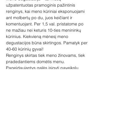
užpatentuotas pramoginis pažintinis 
renginys, kai meno kūriniai eksponuojami 
ant molbertų po du, juos keičiant ir 
komentuojant. Per 1,5 val. pristatome po 
ne mažiau nei keturis 10-ties menininkų 
kūrinius. Kiekvieną mėnesį meno 
degustacijos būna skirtingos. Pamatyk per 
40-60 kūrinių gyvai!
Renginys skirtas tiek meno žinovams, tiek 
pradedantiems domėtis menu. 
Pageidaujantys galės įsigyti paveikslų, 
skulptūrų, žymių dailininkų miniatiūrų.
Vedėja – galerininkė Vilma Jankienė.
Trukmė 1,5 val. Bilieto kaina 12 Eur.
Pirkimas tik per PAYSERĄ: 
https://cutt.ly/xbUSDfK
Pasiteirauti vilma@аpgalerija.lt arba 
telefonu +370 616 19201.
Rodyti daugiau