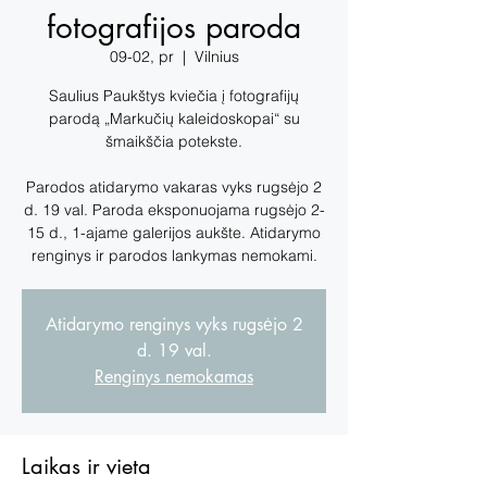
fotografijos paroda
09-02, pr
  |  
Vilnius
Saulius Paukštys kviečia į fotografijų
parodą „Markučių kaleidoskopai“ su
šmaikščia potekste.
Parodos atidarymo vakaras vyks rugsėjo 2
d. 19 val. Paroda eksponuojama rugsėjo 2-
15 d., 1-ajame galerijos aukšte. Atidarymo
renginys ir parodos lankymas nemokami.
Atidarymo renginys vyks rugsėjo 2
d. 19 val.
Renginys nemokamas
Laikas ir vieta