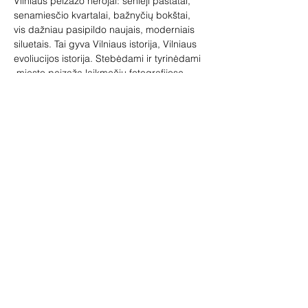
Vilniaus peizažo herojai: senieji pastatai, 
senamiesčio kvartalai, bažnyčių bokštai, 
vis dažniau pasipildo naujais, moderniais 
siluetais. Tai gyva Vilniaus istorija, Vilniaus 
evoliucijos istorija. Stebėdami ir tyrinėdami 
 miesto peizažą laikmečių fotografijose, 
matome, kaip keičiasi Vilniaus gyvenimas, 
kaip vystėsi ir kito Vilniaus pramonė, kaip 
kito miestiečių buitis, kokios buvo 
gyvenimo sąlygos, netgi kokios buvo namų 
puošybos mados ar kokios spalvos 
miestiečiams patikdavo. 
Nuošaliau nuo centrinių senamiesčio 
gatvių, toliau nuo turistinių takų, Vilniaus 
senamiesčio kertelėse ir istoriniuose 
priemiesčiuose galima rasti pastatų, kurie 
 paprasti, funkcionalūs ir asketiški. Vilniaus 
senamiestis, taip pat ir jo istoriniai 
priemiesčiai, ilgus dešimtmečius…
Rodyti daugiau