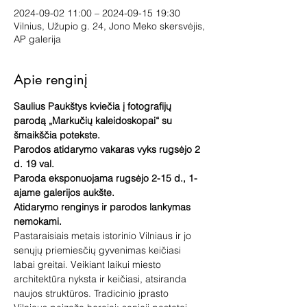
2024-09-02 11:00 – 2024-09-15 19:30
Vilnius, Užupio g. 24, Jono Meko skersvėjis,
AP galerija
Apie renginį
Saulius Paukštys kviečia į fotografijų 
parodą „Markučių kaleidoskopai“ su 
šmaikščia potekste. 
Parodos atidarymo vakaras vyks rugsėjo 2 
d. 19 val. 
Paroda eksponuojama rugsėjo 2-15 d., 1-
ajame galerijos aukšte.
Atidarymo renginys ir parodos lankymas 
nemokami.
Pastaraisiais metais istorinio Vilniaus ir jo 
senųjų priemiesčių gyvenimas keičiasi 
labai greitai. Veikiant laikui miesto 
architektūra nyksta ir keičiasi, atsiranda 
naujos struktūros. Tradicinio įprasto 