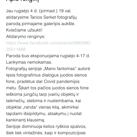
Jau rugsėjo 4 d. (pirmad.) 19 val. 
atidarysime Tanios Serket fotografijų 
parodą pirmajame galerijos aukšte. 
Kviečiame užsukti!
Atidarymo renginys: 
https://www.facebook.com/events/9965982
35011668
Paroda bus eksponuojama rugsėjo 4-17 d. 
Lankymas nemokamas.
Fotografijų serijoje „Mano fantomas“ autorė 
tęsia fotografinius dialogus juodos sienos 
fone, pradėtus dar Covid pandemijos 
metu. Šįkart tos pačios juodos sienos fone 
ieškoma jungčių tarp įvairių objektų ir 
laikmečių, stebima ir nustembama, kai 
objektai „randa“ vienas kitą, akimirkai 
tapdami išsipildymu, atsakymu į nuolat 
kankinantį klausimą.
Serijoje dominuoja kelios ryškios spalvos, 
šiek tiek vintažinės, kaip ir kompozicijose 