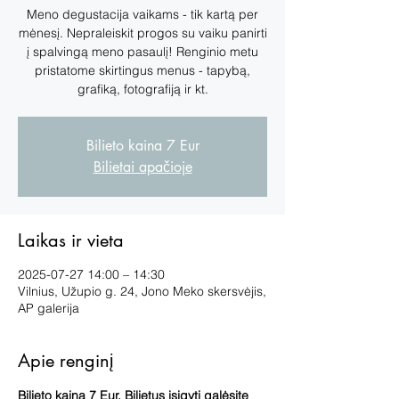
Meno degustacija vaikams - tik kartą per
mėnesį. Nepraleiskit progos su vaiku panirti
į spalvingą meno pasaulį! Renginio metu
pristatome skirtingus menus - tapybą,
grafiką, fotografiją ir kt.
Bilieto kaina 7 Eur
Bilietai apačioje
Laikas ir vieta
2025-07-27 14:00 – 14:30
Vilnius, Užupio g. 24, Jono Meko skersvėjis,
AP galerija
Apie renginį
Bilieto kaina 7 Eur. Bilietus įsigyti galėsite 