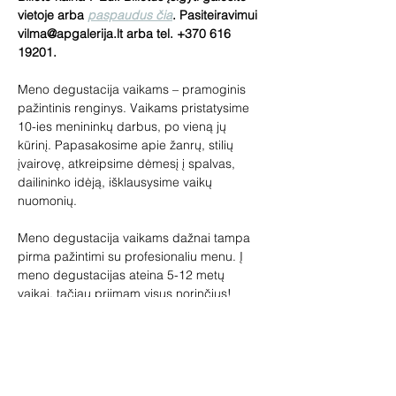
vietoje arba 
paspaudus čia
. Pasiteiravimui 
vilma@apgalerija.lt arba tel. +370 616 
19201.
Meno degustacija vaikams – pramoginis 
pažintinis renginys. Vaikams pristatysime 
10-ies menininkų darbus, po vieną jų 
kūrinį. Papasakosime apie žanrų, stilių 
įvairovę, atkreipsime dėmesį į spalvas, 
dailininko idėją, išklausysime vaikų 
nuomonių.
Meno degustacija vaikams dažnai tampa 
pirma pažintimi su profesionaliu menu. Į 
meno degustacijas ateina 5-12 metų 
vaikai, tačiau priimam visus norinčius! 
Įspūdžių pasisemia visi.
Lauksime tėvelių su vaikais, senelių su 
anūkais. Meno degustacijoje vaikai gali 
pabūti ir be suaugusiųjų.