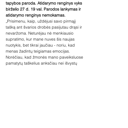
tapybos paroda. Atidarymo renginys vyks 
birželio 27 d. 19 val. Parodos lankymas ir 
atidarymo renginys nemokamas.
„Prisimenu, kaip, uždėjusi savo pirmąjį 
tašką ant švarios drobės pasijutau drąsi ir 
nevaržoma. Neturėjau nė menkiausio 
supratimo, kur mane nuves šis naujas 
nuotykis, bet tikrai jaučiau - noriu, kad 
menas žadintų teigiamas emocijas.
Norėčiau, kad žmonės mano paveiksluose 
pamatytų taškelius anksčiau nei išvystų 
visą paveikslą kaip visumą. Žiūrėdami iš 
labai arti, jie gali tarsi susilieti su kūriniu, 
tapti jo dalimi. Galbūt pavyks susieti šiuos 
pavienius matomus ir net nematomus 
taškelius su mūsų žmogiškosios prigimties 
unikalumu. Mūsų pasaulis sudarytas iš 
taškų. Kiekvienas taškas yra pats 
svarbiausias, visiškai unikalus ir jo niekada 
negalima nuvertinti!“