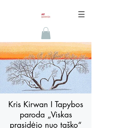
Kris Kirwan I Tapybos
paroda „Viskas
prasidėjo nuo taško“