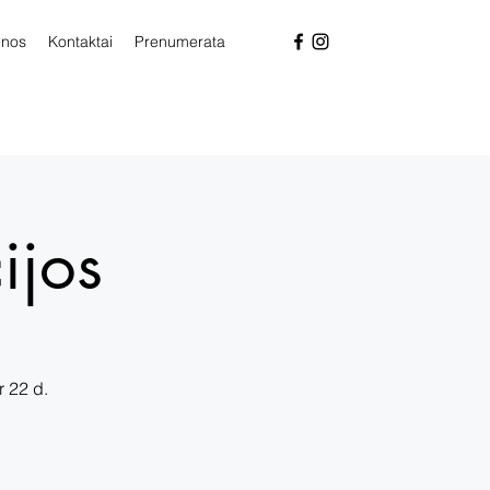
enos
Kontaktai
Prenumerata
ijos
r 22 d.