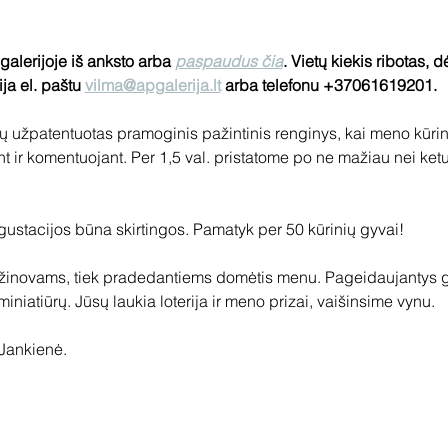
 galerijoje iš anksto arba 
paspaudus čia
. Vietų kiekis ribotas, d
ja el. paštu 
vilma@apgalerija.lt
 arba telefonu +37061619201.
ų užpatentuotas pramoginis pažintinis renginys, kai meno kūrin
t ir komentuojant. Per 1,5 val. pristatome po ne mažiau nei ketu
stacijos būna skirtingos. Pamatyk per 50 kūrinių gyvai!
 žinovams, tiek pradedantiems domėtis menu. Pageidaujantys gal
iniatiūrų. Jūsų laukia loterija ir meno prizai, vaišinsime vynu.
Jankienė. 