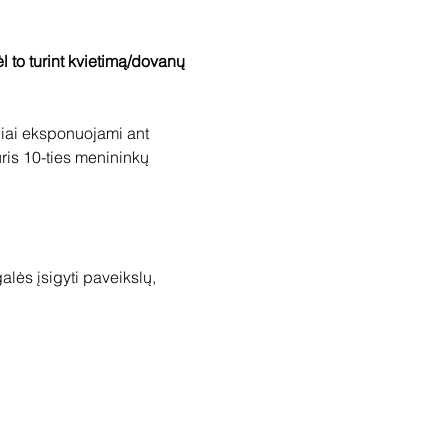
ėl to turint kvietimą/dovanų 
iai eksponuojami ant 
ris 10-ties menininkų 
ės įsigyti paveikslų, 