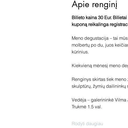
Apie renginį
Bilieto kaina 30 Eur. Bilietai
kuponą reikalinga registraci
Meno degustacija – tai mūs
molbertų po du, juos keičian
kūrinius.
Kiekvieną mėnesį meno degu
Renginys skirtas tiek meno
skulptūrų, žymių dailininkų m
Vedėja – galerininkė Vilma 
Trukmė 1.5 val.
Rodyti daugiau