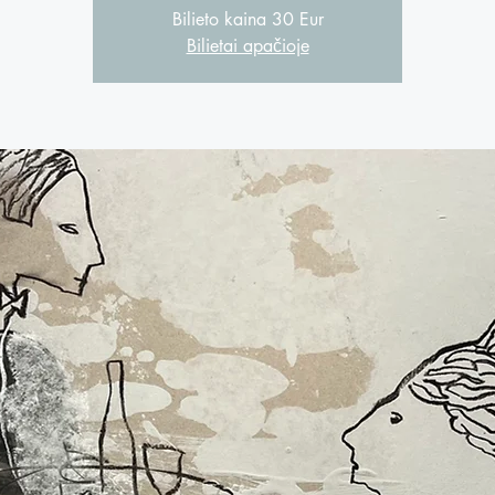
Bilieto kaina 30 Eur
Bilietai apačioje