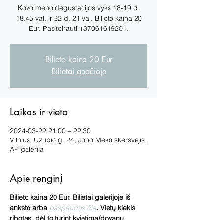
Kovo meno degustacijos vyks 18-19 d.
18.45 val. ir 22 d. 21 val. Bilieto kaina 20
Eur. Pasiteirauti +37061619201.
Bilieto kaina 20 Eur
Bilietai apačioje
Laikas ir vieta
2024-03-22 21:00 – 22:30
Vilnius, Užupio g. 24, Jono Meko skersvėjis,
AP galerija
Apie renginį
Bilieto kaina 20 Eur. Bilietai galerijoje iš 
anksto arba 
paspaudus čia
.
 Vietų kiekis 
ribotas, dėl to turint kvietimą/dovanų 