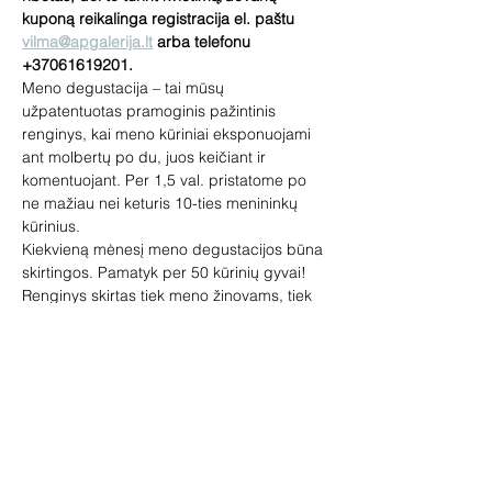
kuponą reikalinga registracija el. paštu 
vilma@apgalerija.lt
 arba telefonu 
+37061619201.
Meno degustacija – tai mūsų 
užpatentuotas pramoginis pažintinis 
renginys, kai meno kūriniai eksponuojami 
ant molbertų po du, juos keičiant ir 
komentuojant. Per 1,5 val. pristatome po 
ne mažiau nei keturis 10-ties menininkų 
kūrinius.
Kiekvieną mėnesį meno degustacijos būna 
skirtingos. Pamatyk per 50 kūrinių gyvai!
Renginys skirtas tiek meno žinovams, tiek 
pradedantiems domėtis menu. 
Pageidaujantys galės įsigyti paveikslų, 
skulptūrų, žymių dailininkų miniatiūrų. Jūsų 
laukia loterija ir meno prizai, vaišinsime 
vynu.
Vedėja – galerininkė Vilma Jankienė. 
Trukmė 1.5 val.
KOVO MĖN. PRISTATOMI MENININKAI: