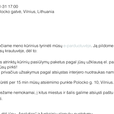
1-31 17:00
locko gatvė, Vilnius, Lithuania
iečiame meno kūrinius tyrinėti mūsų
e-parduotuvėje
. Ją pildome
ūsų krautuvėje, dėl to:
 atrinktų kūrinių pasiūlymų paketus pagal jūsų užklausą el. pa
sų pirkti!
rivačius užsakymus pagal atsiųstas interjero nuotraukas na
ūrėti per 15 min mūsų atsiėmimo punkte Polocko g. 10, Vilnius. Dė
vežame nemokamai, į kitus miestus ir šalis galime atsiųsti paštu 
i.
e +370 616 19201 arba vilma@apgalerija.lt
dėl jūsų „Analytics“ ir funkcinių slapukų nustatymų.