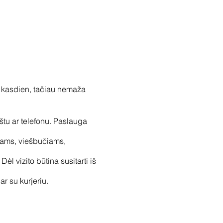
 kasdien, tačiau nemaža
štu ar telefonu. Paslauga
mams, viešbučiams,
l vizito būtina susitarti iš
ar su kurjeriu.