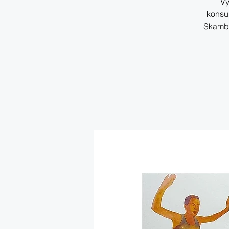
Vy
konsu
Skambi