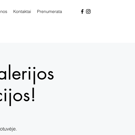
enos
Kontaktai
Prenumerata
lerijos
ijos!
otuvėje.