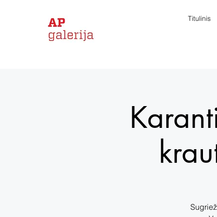
Titulinis
Karant
krau
Sugriež