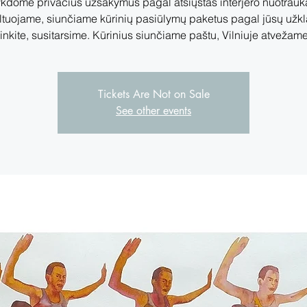
kdome privačius užsakymus pagal atsiųstas interjero nuotrauk
ltuojame, siunčiame kūrinių pasiūlymų paketus pagal jūsų užkl
nkite, susitarsime. Kūrinius siunčiame paštu, Vilniuje atvežame
Tickets Are Not on Sale
See other events