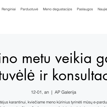
Renginiai
Parduotuvė
Meno degustacijos
Paslaugos
Nauji
ino metu veikia ga
tuvėlė ir konsultac
12-01, an
  |  
AP Galerija
tėjus karantinui, kviečiame meno kūrinius tyrinėti mūsų e-pardu