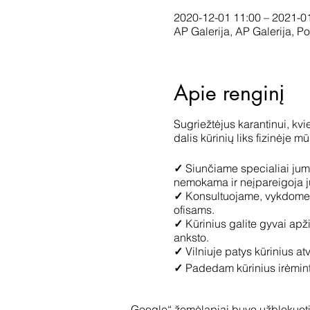
2020-12-01 11:00 – 2021-0
AP Galerija, AP Galerija, Po
Apie renginį
Sugriežtėjus karantinui, kv
dalis kūrinių liks fizinėje m
✓
Siunčiame specialiai jums
nemokama ir neįpareigoja jū
✓
Konsultuojame, vykdome p
ofisams.
✓
Kūrinius galite gyvai apži
anksto.
✓
Vilniuje patys kūrinius at
✓
Padedam kūrinius įrėmint
Turite klausimų? Susisiekit
„Google“ žemėlapiai buvo užblokuoti 