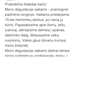
Praleiskime Kalėdas kartu!
Meno degustacija vaikams – pramoginis 
pažintinis renginys. Vaikams pristatysime 
10-ies menininkų darbus, po vieną jų 
kūrinį. Papasakosime apie žanrų, stilių 
įvairovę, atkreipsime dėmesį į spalvas, 
dailininko idėją, išklausysime vaikų 
nuomonių. Vaikai gaus dovanų trumpą 
meno žodynėlį.
Meno degustacija vaikams dažnai tampa 
pirma pažintimi su profesionaliu menu. Į 
meno degustacijas ateina 5-12 metų 
vaikai, tačiau priimam visus norinčius! 
Įspūdžių pasisemia visi.
Lauksime tėvelių su vaikais, senelių su 
anūkais. Meno degustacijoje vaikai gali 
pabūti ir be suaugusiųjų.
Vedėja – galerininkė Vilma Jankienė.
Rodyti daugiau