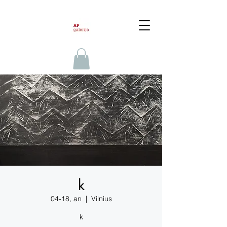
k
04-18, an
  |  
Vilnius
k