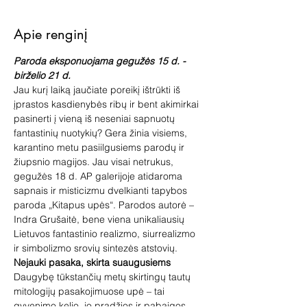
Apie renginį
Paroda eksponuojama gegužės 15 d. - 
birželio 21 d.
Jau kurį laiką jaučiate poreikį ištrūkti iš 
įprastos kasdienybės ribų ir bent akimirkai 
pasinerti į vieną iš neseniai sapnuotų 
fantastinių nuotykių? Gera žinia visiems, 
karantino metu pasiilgusiems parodų ir 
žiupsnio magijos. Jau visai netrukus, 
gegužės 18 d. AP galerijoje atidaroma 
sapnais ir misticizmu dvelkianti tapybos 
paroda „Kitapus upės“. Parodos autorė – 
Indra Grušaitė, bene viena unikaliausių 
Lietuvos fantastinio realizmo, siurrealizmo 
ir simbolizmo srovių sintezės atstovių.
Nejauki pasaka, skirta suaugusiems
Daugybę tūkstančių metų skirtingų tautų 
mitologijų pasakojimuose upė – tai 
gyvenimo kelio, jo pradžios ir pabaigos 