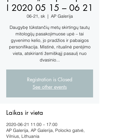
I 2020 05 15 – 06 21
06-21, sk
  |  
AP Galerija
Daugybę tūkstančių metų skirtingų tautų
mitologijų pasakojimuose upė – tai
gyvenimo kelio, jo pradžios ir pabaigos
personifikacija. Mistinė, ritualinė perėjimo
vieta, atskirianti žemiškąjį pasaulį nuo
dvasinio...
Registration is Closed
See other events
Laikas ir vieta
2020-06-21 11:00 – 17:00
AP Galerija, AP Galerija, Polocko gatvė,
Vilnius, Lithuania