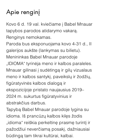
Apie renginį
Kovo 6 d. 19 val. kviečiame į Babel Mnauar 
tapybos parodos atidarymo vakarą. 
Renginys nemokamas.
Paroda bus eksponuojama kovo 4-31 d., II 
galerijos aukšte (lankymas su bilietu).
Menininkas Babel Mnauar parodoje 
„IDIOMA“ tyrinėja meno ir kalbos paraleles. 
Mnauar gilinasi į sudėtingą ir gilų vizualaus 
meno ir kalbos santykį, paveikslų ir žodžių, 
figūratyvinės kalbos dialogą ir 
ekspozicijoje pristato naujausius 2019–
2024 m. sukurtus figūratyvinius ir 
abstrakčius darbus.
Tapybą Babel Mnauar parodoje lygina su 
idioma. Iš prancūzų kalbos kilęs žodis 
„idioma“ reiškia perkeltinę prasmę turintį ir 
pažodžiui neverčiamą posakį, dažniausiai 
būdingą tam tikrai kultūrai, kalbai. 