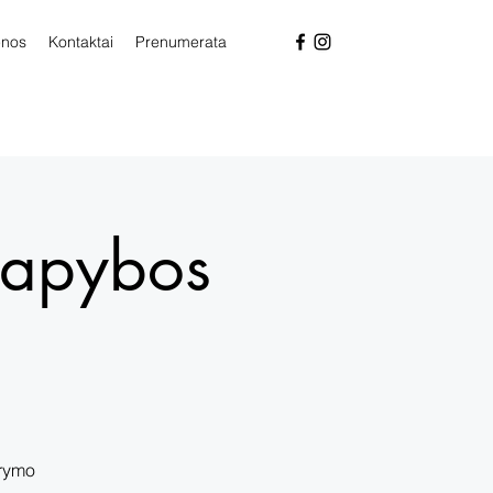
enos
Kontaktai
Prenumerata
 tapybos
arymo