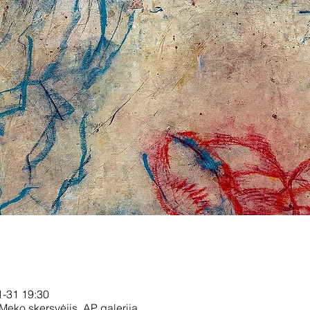
1-31 19:30
 Meko skersvėjis, AP galerija