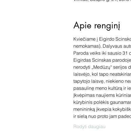
Apie renginį
Kviečiame į Eigirdo Scinsko
nemokamas). Dalyvaus auto
Paroda veiks iki sausio 31 d
Eigirdas Scinskas parodoje 
nerodyti „Medūzų“ serijos 
laisvėjo, kol tapo neatskir
tapytojo laisvę, niekieno n
pasaulinę meno kultūrą ir ie
Įkvėpimas naujiems kūriniams
kūrybinis polėkis gaunamas 
menininką įkvepia kokybiška
ir sielą nuo proto jam paded
Rodyti daugiau