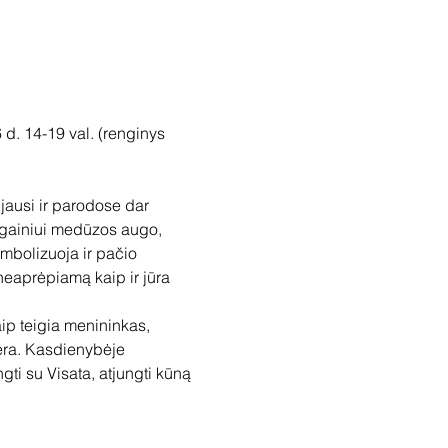
d. 14-19 val. (renginys 
jausi ir parodose dar 
lgainiui medūzos augo, 
mbolizuoja ir pačio 
neaprėpiamą kaip ir jūra 
ip teigia menininkas, 
nėra. Kasdienybėje 
ti su Visata, atjungti kūną 