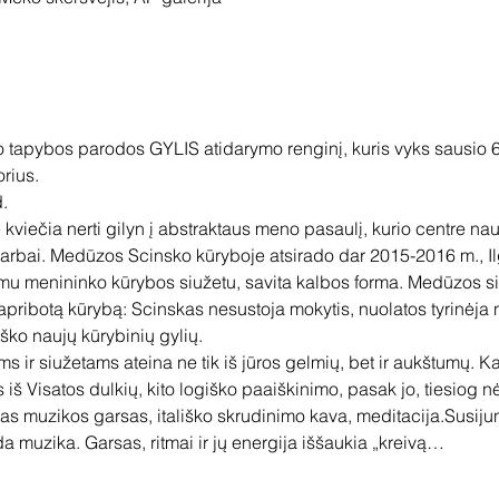
 tapybos parodos GYLIS atidarymo renginį, kuris vyks sausio 6 
rius.
. 
kviečia nerti gilyn į abstraktaus meno pasaulį, kurio centre nau
darbai. Medūzos Scinsko kūryboje atsirado dar 2015-2016 m., I
iamu menininko kūrybos siužetu, savita kalbos forma. Medūzos si
eapribotą kūrybą: Scinskas nesustoja mokytis, nuolatos tyrinėja 
ško naujų kūrybinių gylių.
 ir siužetams ateina ne tik iš jūros gelmių, bet ir aukštumų. Ka
iš Visatos dulkių, kito logiško paaiškinimo, pasak jo, tiesiog 
s muzikos garsas, itališko skrudinimo kava, meditacija.Susijung
a muzika. Garsas, ritmai ir jų energija iššaukia „kreivą…