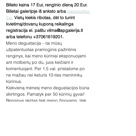
Bilieto kaina 17 Eur, renginio dieną 20 Eur. 
Bilietai galerijoje iš anksto arba 
paspaudus 
čia.
 Vietų kiekis ribotas, dėl to turint 
kvietimą/dovanų kuponą reikalinga 
registracija el. paštu vilma@apgalerija.lt 
arba telefonu +37061619201.
Meno degustacija – tai mūsų 
užpatentuotas pramoginis pažintinis 
renginys, kai meno kūriniai eksponuojami 
ant molbertų po du, juos keičiant ir 
komentuojant. Per 1,5 val. pristatome po 
ne mažiau nei keturis 10-ties menininkų 
kūrinius.
Kiekvieną mėnesį meno degustacijos būna 
skirtingos. Pamatyk per 50 kūrinių gyvai!
Renginys skirtas tiek meno žinovams, tiek 
pradedantiems domėtis menu. 
Pageidaujantys galės įsigyti paveikslų, 
skulptūrų, žymių dailininkų miniatiūrų. Jūsų 
laukia loterija ir meno prizai, vaišinsime 
vynu.