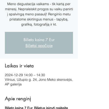
Meno degustacija vaikams - tik kartą per
mėnesį. Nepraleiskit progos su vaiku panirti
į spalvingą meno pasaulį! Renginio metu
pristatome skirtingus menus - tapybą,
grafiką, fotografiją ir kt.
Bilieto kaina 7 Eur
Bilietai apačioje
Laikas ir vieta
2024-12-29 14:00 – 14:30
Vilnius, Užupio g. 24, Jono Meko skersvėjis,
AP galerija
Apie renginį
Bilieto kaina 7 Eur. Bilietus įsigyti galėsite 