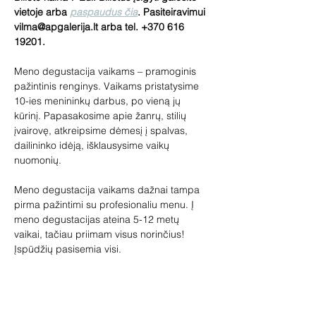
vietoje arba 
paspaudus čia
. Pasiteiravimui 
vilma@apgalerija.lt arba tel. +370 616 
19201.
Meno degustacija vaikams – pramoginis 
pažintinis renginys. Vaikams pristatysime 
10-ies menininkų darbus, po vieną jų 
kūrinį. Papasakosime apie žanrų, stilių 
įvairovę, atkreipsime dėmesį į spalvas, 
dailininko idėją, išklausysime vaikų 
nuomonių.
Meno degustacija vaikams dažnai tampa 
pirma pažintimi su profesionaliu menu. Į 
meno degustacijas ateina 5-12 metų 
vaikai, tačiau priimam visus norinčius! 
Įspūdžių pasisemia visi.
Lauksime tėvelių su vaikais, senelių su 
anūkais. Meno degustacijoje vaikai gali 
pabūti ir be suaugusiųjų.