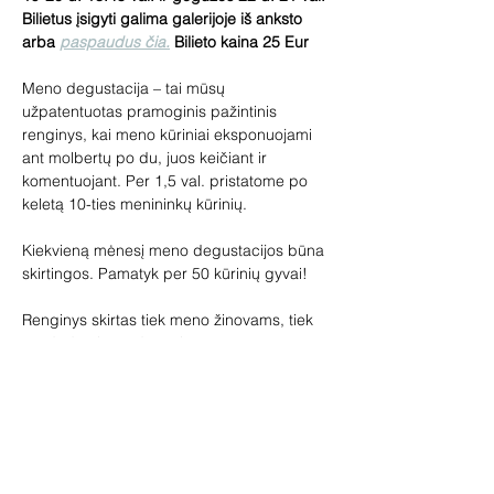
Bilietus įsigyti galima galerijoje iš anksto 
arba 
paspaudus čia.
 Bilieto kaina 25 Eur
Meno degustacija – tai mūsų 
užpatentuotas pramoginis pažintinis 
renginys, kai meno kūriniai eksponuojami 
ant molbertų po du, juos keičiant ir 
komentuojant. Per 1,5 val. pristatome po 
keletą 10-ties menininkų kūrinių.
Kiekvieną mėnesį meno degustacijos būna 
skirtingos. Pamatyk per 50 kūrinių gyvai!
Renginys skirtas tiek meno žinovams, tiek 
pradedantiems domėtis menu. 
Pageidaujantys galės įsigyti paveikslų, 
skulptūrų, žymių dailininkų miniatiūrų. Jūsų 
laukia loterija ir meno prizai, vaišinsime 
vynu.
Vedėja – galerininkė Vilma Jankienė.