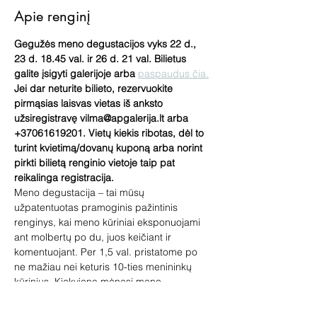
Apie renginį
Gegužės meno degustacijos vyks 22 d., 
23 d. 18.45 val. ir 26 d. 21 val. Bilietus 
galite įsigyti galerijoje arba 
paspaudus čia.
Jei dar neturite bilieto, rezervuokite 
pirmąsias laisvas vietas iš anksto 
užsiregistravę vilma@apgalerija.lt arba 
+37061619201. Vietų kiekis ribotas, dėl to 
turint kvietimą/dovanų kuponą arba norint 
pirkti bilietą renginio vietoje taip pat 
reikalinga registracija.
Meno degustacija – tai mūsų 
užpatentuotas pramoginis pažintinis 
renginys, kai meno kūriniai eksponuojami 
ant molbertų po du, juos keičiant ir 
komentuojant. Per 1,5 val. pristatome po 
ne mažiau nei keturis 10-ties menininkų 
kūrinius. Kiekvieną mėnesį meno 
degustacijos būna skirtingos. Pamatyk per 
50 kūrinių gyvai!