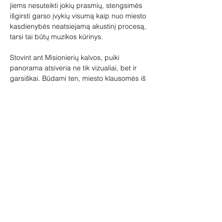
jiems nesuteikti jokių prasmių, stengsimės 
išgirsti garso įvykių visumą kaip nuo miesto 
kasdienybės neatsiejamą akustinį procesą, 
tarsi tai būtų muzikos kūrinys.
Stovint ant Misionierių kalvos, puiki 
panorama atsiveria ne tik vizualiai, bet ir 
garsiškai. Būdami ten, miesto klausomės iš 
viršaus, o šio pasivaikščiojimo metu 
laipsniškai keisime perspektyvą, 
panerdami į miesto vidų.
Du taškai jungia vietas, kurių vienoje 
kūrybinis procesas prasidėjo, o kitoje – jis 
tęsiasi toliau.” – Dominykas Digimas
Po pasivaikščiojimo susitikimą tęsime AP 
galerijoje: kompozitorius Dominykas 
Digimas ir smuikininkė Lora Kmieliauskaitė 
plačiau pristatys drauge išbandytas 
klausymosi ir kūrybos praktikas, aptarsime 