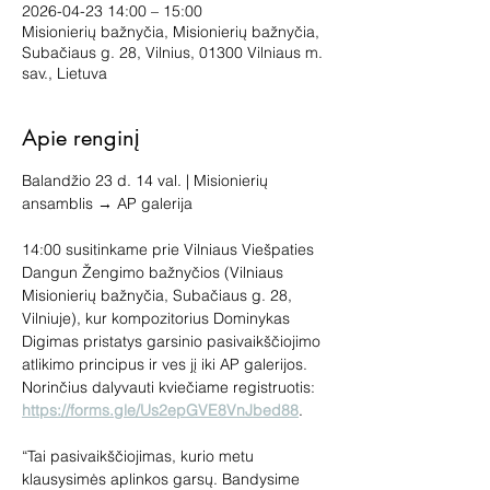
2026-04-23 14:00 – 15:00
Misionierių bažnyčia, Misionierių bažnyčia,
Subačiaus g. 28, Vilnius, 01300 Vilniaus m.
sav., Lietuva
Apie renginį
Balandžio 23 d. 14 val. | Misionierių 
ansamblis → AP galerija
14:00 susitinkame prie Vilniaus Viešpaties 
Dangun Žengimo bažnyčios (Vilniaus 
Misionierių bažnyčia, Subačiaus g. 28, 
Vilniuje), kur kompozitorius Dominykas 
Digimas pristatys garsinio pasivaikščiojimo 
atlikimo principus ir ves jį iki AP galerijos. 
Norinčius dalyvauti kviečiame registruotis: 
https://forms.gle/Us2epGVE8VnJbed88
.
“Tai pasivaikščiojimas, kurio metu 
klausysimės aplinkos garsų. Bandysime 