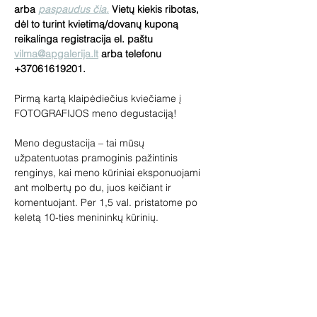
arba 
paspaudus čia.
 Vietų kiekis ribotas, 
dėl to turint kvietimą/dovanų kuponą 
reikalinga registracija el. paštu 
vilma@apgalerija.lt
 arba telefonu 
+37061619201.
Pirmą kartą klaipėdiečius kviečiame į 
FOTOGRAFIJOS meno degustaciją!
Meno degustacija – tai mūsų 
užpatentuotas pramoginis pažintinis 
renginys, kai meno kūriniai eksponuojami 
ant molbertų po du, juos keičiant ir 
komentuojant. Per 1,5 val. pristatome po 
keletą 10-ties menininkų kūrinių.
Kiekvieną mėnesį meno degustacijos būna 
skirtingos. Pamatyk per 50 kūrinių gyvai!
Renginys skirtas tiek meno žinovams, tiek 
pradedantiems domėtis menu. Jūsų laukia 