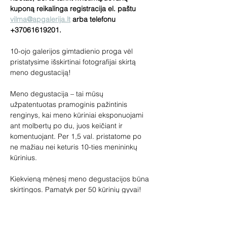
kuponą reikalinga registracija el. paštu 
vilma@apgalerija.lt
 arba telefonu 
+37061619201.
10-ojo galerijos gimtadienio proga vėl 
pristatysime išskirtinai fotografijai skirtą 
meno degustaciją!
Meno degustacija – tai mūsų 
užpatentuotas pramoginis pažintinis 
renginys, kai meno kūriniai eksponuojami 
ant molbertų po du, juos keičiant ir 
komentuojant. Per 1,5 val. pristatome po 
ne mažiau nei keturis 10-ties menininkų 
kūrinius.
Kiekvieną mėnesį meno degustacijos būna 
skirtingos. Pamatyk per 50 kūrinių gyvai!
Renginys skirtas tiek meno žinovams, tiek 
pradedantiems domėtis menu. 