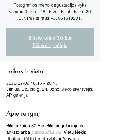
Fotografijos meno degustacijos vyks
vasario 9-10 d. 18.45 val. Bilieto kaina 30
Eur. Pasiteirauti +37061619201.
Bilieto kaina 30 Eur
Bilietai apačioje
Laikas ir vieta
2026-02-09 18:45 – 20:15
Vilnius, Užupio g. 24, Jono Meko skersvėjis,
AP galerija
Apie renginį
Bilieto kaina 30 Eur. Bilietai galerijoje iš 
anksto arba 
paspaudus čia
. Vietų kiekis 
ribotas, dėl to turint kvietimą/dovanų 