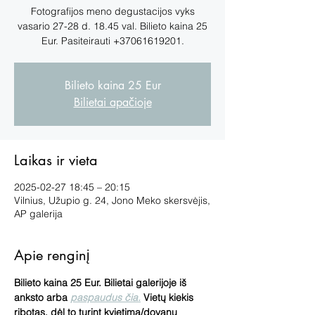
Fotografijos meno degustacijos vyks
vasario 27-28 d. 18.45 val. Bilieto kaina 25
Eur. Pasiteirauti +37061619201.
Bilieto kaina 25 Eur
Bilietai apačioje
Laikas ir vieta
2025-02-27 18:45 – 20:15
Vilnius, Užupio g. 24, Jono Meko skersvėjis,
AP galerija
Apie renginį
Bilieto kaina 25 Eur. Bilietai galerijoje iš 
anksto arba 
paspaudus čia.
 Vietų kiekis 
ribotas, dėl to turint kvietimą/dovanų 