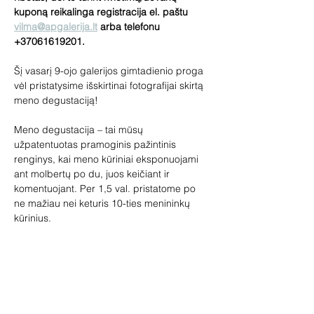
kuponą reikalinga registracija el. paštu 
vilma@apgalerija.lt
 arba telefonu 
+37061619201.
Šį vasarį 9-ojo galerijos gimtadienio proga 
vėl pristatysime išskirtinai fotografijai skirtą 
meno degustaciją!
Meno degustacija – tai mūsų 
užpatentuotas pramoginis pažintinis 
renginys, kai meno kūriniai eksponuojami 
ant molbertų po du, juos keičiant ir 
komentuojant. Per 1,5 val. pristatome po 
ne mažiau nei keturis 10-ties menininkų 
kūrinius.
Kiekvieną mėnesį meno degustacijos būna 
skirtingos. Pamatyk per 50 kūrinių gyvai!
Renginys skirtas tiek meno žinovams, tiek 
pradedantiems domėtis menu. Jūsų laukia 