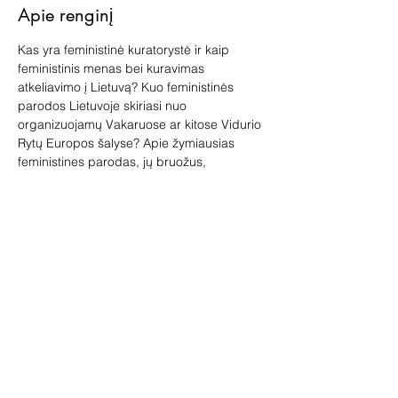
Apie renginį
Kas yra feministinė kuratorystė ir kaip 
feministinis menas bei kuravimas 
atkeliavimo į Lietuvą? Kuo feministinės 
parodos Lietuvoje skiriasi nuo 
organizuojamų Vakaruose ar kitose Vidurio 
Rytų Europos šalyse? Apie žymiausias 
feministines parodas, jų bruožus, 
skirtumus ir bendrumus pasakos 
menotyrininkė, kuratorė, feministinio meno 
ir kuratorystės tyrėja bei edukatorė Agnė 
Taliūtė.
Paskaitos trukmė 45 min. 
Pasiteiravimui vilma@apgalerija.lt arba 
+370 616 19201.
www.apgalerija.lt