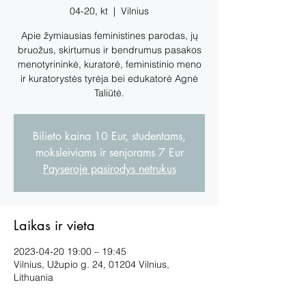
04-20, kt
  |  
Vilnius
Apie žymiausias feministines parodas, jų
bruožus, skirtumus ir bendrumus pasakos
menotyrininkė, kuratorė, feministinio meno
ir kuratorystės tyrėja bei edukatorė Agnė
Taliūtė.
Bilieto kaina 10 Eur, studentams,
moksleiviams ir senjorams 7 Eur
Payseroje pasirodys netrukus
Laikas ir vieta
2023-04-20 19:00 – 19:45
Vilnius, Užupio g. 24, 01204 Vilnius,
Lithuania