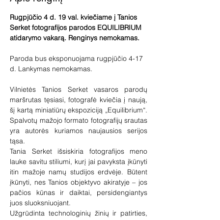
Rugpjūčio 4 d. 19 val. kviečiame į Tanios 
Serket fotografijos parodos EQUILIBRIUM 
atidarymo vakarą. Renginys nemokamas.
Paroda bus eksponuojama rugpjūčio 4-17 
d. Lankymas nemokamas.
Vilnietės Tanios Serket vasaros parodų 
maršrutas tęsiasi, fotografė kviečia į naują, 
šį kartą miniatiūrų ekspoziciją „Equilibrium“. 
Spalvotų mažojo formato fotografijų srautas 
yra autorės kuriamos naujausios serijos 
tąsa.
Tania Serket išsiskiria fotografijos meno 
lauke savitu stiliumi, kurį jai pavyksta įkūnyti 
itin mažoje namų studijos erdvėje. Būtent 
įkūnyti, nes Tanios objektyvo akiratyje – jos 
pačios kūnas ir daiktai, persidengiantys 
juos sluoksniuojant.
Užgrūdinta technologinių žinių ir patirties, 