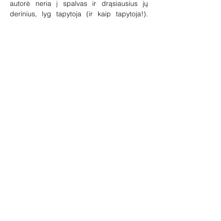
autorė neria į spalvas ir drąsiausius jų 
derinius, lyg tapytoja (ir kaip tapytoja!). 
Menininkės kuriama ryškiaspalvė spalvų 
estetika yra žaibiškai paveiki, bet ne 
paviršutiniška. Ji fotografiškai tyrinėja mus 
supantį pasaulį per asmeninių įsitikinimų 
prizmę, pasitelkdama vaizduotę kaip 
filosofijos, kad ir kasdienės, įrankį. Čia 
žmogus (žmogiškumas) ir daiktai 
(daiktiškumas) yra visada kartu.
Žvilgsnis į fotografiją per spalvų ir 
žaismingumo prizmę
Rodyti daugiau
Bendrinti šį renginį