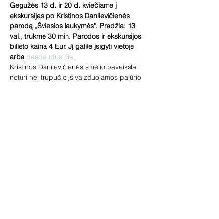
Gegužės 13 d. ir 20 d. kviečiame į 
ekskursijas po Kristinos Danilevičienės 
parodą „Šviesios laukymės". Pradžia: 13 
val., trukmė 30 min. Parodos ir ekskursijos 
bilieto kaina 4 Eur. Jį galite įsigyti vietoje 
arba 
paspaudus čia.
Kristinos Danilevičienės smėlio paveikslai 
neturi nei trupučio įsivaizduojamos pajūrio 
šilumos, saldaus peizažų romantizmo. 
Kūriniai šaltai monochromiški, žiemiški ir 
monumentalūs, tarsi žvelgtumėm į akmens 
plokštėje kaligrafiškai išraižytą mįslingą 
kodą, persmelktą archetipiškos žmogaus 
istorijos.
Ekskursijas ves galerininkė Vilma Jankienė. 
Gegužės 20 d. dalyvaus ir pati autorė.
Bendrinti šį renginį