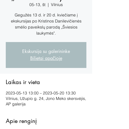
05-13, št
  |  
Vilnius
Gegužės 13 d. ir 20 d. kviečiame į
ekskursijas po Kristinos Danilevičienės
smėlio paveikslų parodą „Šviesios
laukymės".
Ekskursija su galerininke
Bilietai apačioje
Laikas ir vieta
2023-05-13 13:00 – 2023-05-20 13:30
Vilnius, Užupio g. 24, Jono Meko skersvėjis,
AP galerija
Apie renginį