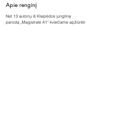
Apie renginį
Net 13 autorių iš Klaipėdos jungtinę 
parodą „Magistralė A1“ kviečiame apžiūrėti 
ir jų kūrybą išsamiau patyrinėti su 
galerininke Vilma Jankiene.
Ekskursijos vyks sausio 4 ir 18 d. 12.30 val.
Bilietas 5 Eur, įsigyti vietoje.
Bendrinti šį renginį