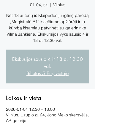
01-04, sk
  |  
Vilnius
Net 13 autorių iš Klaipėdos jungtinę parodą
„Magistralė A1“ kviečiame apžiūrėti ir jų
kūrybą išsamiau patyrinėti su galerininke
Vilma Jankiene. Ekskursijos vyks sausio 4 ir
Ekskusijos sausio 4 ir 18 d. 12.30
val.
Bilietas 5 Eur, vietoje
Laikas ir vieta
2026-01-04 12:30 – 13:00
Vilnius, Užupio g. 24, Jono Meko skersvėjis,
AP galerija