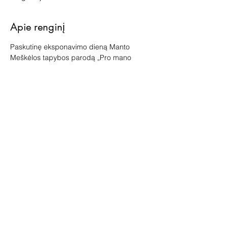
Apie renginį
Paskutinę eksponavimo dieną Manto 
Meškėlos tapybos parodą „Pro mano 
langus“ kviečiame apžiūrėti ir kūrybą 
išsamiau patyrinėti ekskursijoje su 
galerininke Vilma Jankiene.
Ekskursija vyks lapkričio 9 d. 12.30 val.
Bilieto kaina 5 Eur, įsigyti vietoje.
Bendrinti šį renginį