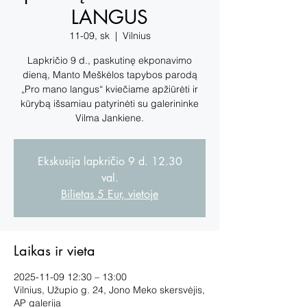
LANGUS
11-09, sk
  |  
Vilnius
Lapkričio 9 d., paskutinę ekponavimo
dieną, Manto Meškėlos tapybos parodą
„Pro mano langus“ kviečiame apžiūrėti ir
kūrybą išsamiau patyrinėti su galerininke
Vilma Jankiene.
Ekskusija lapkričio 9 d. 12.30
val.
Bilietas 5 Eur, vietoje
Laikas ir vieta
2025-11-09 12:30 – 13:00
Vilnius, Užupio g. 24, Jono Meko skersvėjis,
AP galerija