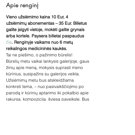
Apie renginį
Vieno užsiėmimo kaina 10 Eur, 4 
užsiėmimų abonementas – 35 Eur. Bilietus 
galite įsigyti vietoje, mokėti galite grynais 
arba kortele. Paysera bilietai paspaudus 
čia
. Renginyje vaikams nuo 6 metų 
reikalingos medicininės kaukės.
Tai ne piešimo, o pažinimo būrelis!
Būrelių metu vaikai lankysis galerijoje, gaus 
žinių apie meną, mokysis suprasti meno 
kūrinius, susipažins su galerijos veikla. 
Užsiėmimų metu bus atskleidžiama 
konkreti tema, – nuo pasivaikščiojimo po 
parodą ir kūrinių aptarimo iki pokalbio apie 
rakursą, kompoziciją, šviesą paveiksle. Bus 
lavinami meno pažinimo įgūdžiai, logika ir 
emocinis intelektas.
Būrelio vedėjos – galerininkė Vilma 
Jankienė arba menotyrininkė Kamilė 
Pirštelytė-Virbičianskė.