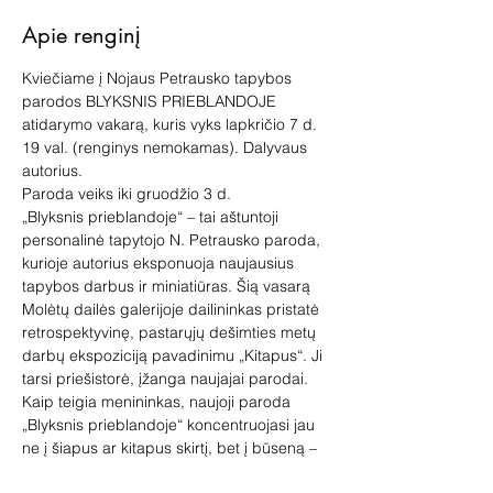
Apie renginį
Kviečiame į Nojaus Petrausko tapybos 
parodos BLYKSNIS PRIEBLANDOJE 
atidarymo vakarą, kuris vyks lapkričio 7 d. 
19 val. (renginys nemokamas). Dalyvaus 
autorius.
Paroda veiks iki gruodžio 3 d.
„Blyksnis prieblandoje“ – tai aštuntoji 
personalinė tapytojo N. Petrausko paroda, 
kurioje autorius eksponuoja naujausius 
tapybos darbus ir miniatiūras. Šią vasarą 
Molėtų dailės galerijoje dailininkas pristatė 
retrospektyvinę, pastarųjų dešimties metų 
darbų ekspoziciją pavadinimu „Kitapus“. Ji 
tarsi priešistorė, įžanga naujajai parodai. 
Kaip teigia menininkas, naujoji paroda 
„Blyksnis prieblandoje“ koncentruojasi jau 
ne į šiapus ar kitapus skirtį, bet į būseną – 
trumpą blyksnį tarp šių pasaulių.