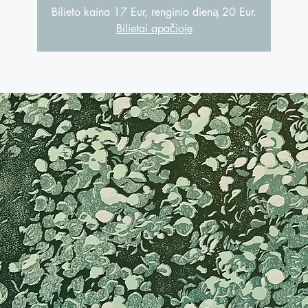
Bilieto kaina 17 Eur, renginio dieną 20 Eur.
Bilietai apačioje