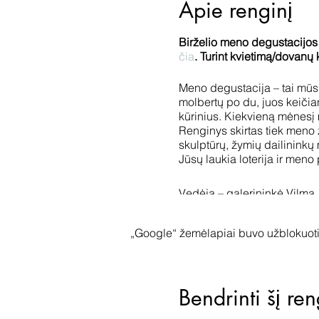
Apie renginį
Birželio meno degustacijos vy
čia
. Turint kvietimą/dovanų 
Meno degustacija – tai mūs
molbertų po du, juos keičian
kūrinius. Kiekvieną mėnesį 
Renginys skirtas tiek meno
skulptūrų, žymių dailininkų 
Jūsų laukia loterija ir meno 
Vedėja – galerininkė Vilma
Trukmė 1.5 val.
„Google“ žemėlapiai buvo užblokuoti 
BIRŽELIO MĖN. PRISTATOM
Gediminas Endriekus, skulpt
Bendrinti šį ren
Arūnas Kulikauskas, fotogr
Aistis Mickevičius, fotografij