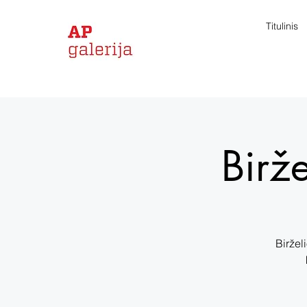
Titulinis
Birž
Biržel