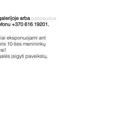
galerijoje arba
paspaudus
efonu +370 616 19201.
niai eksponuojami ant
uris 10-ties menininkų
ai!
lės įsigyti paveikslų,