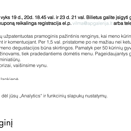
ks 19 d., 20d. 18.45 val. ir 23 d. 21 val. Bilietus galite įsigyti 
kuponą reikalinga registracija el.p.
vilma@apgalerija.lt
arba tel
ų užpatentuotas pramoginis pažintinis renginys, kai meno kūri
t ir komentuojant. Per 1,5 val. pristatome po ne mažiau nei ket
meno degustacijos būna skirtingos. Pamatyk per 50 kūrinių gyv
 žinovams, tiek pradedantiems domėtis menu. Pageidaujantys ga
miniatiūrų.
prizai, vaišinsime vynu.
 Jankienė.
dėl jūsų „Analytics“ ir funkcinių slapukų nustatymų.
I MENININKAI:
ūra, Vilnius
ginį
afija, Samantonys
a, Vilnius