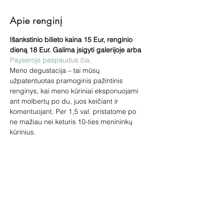
Apie renginį
Išankstinio bilieto kaina 15 Eur, renginio 
dieną 18 Eur. Galima įsigyti galerijoje arba 
Payseroje paspaudus čia.
Meno degustacija – tai mūsų 
užpatentuotas pramoginis pažintinis 
renginys, kai meno kūriniai eksponuojami 
ant molbertų po du, juos keičiant ir 
komentuojant. Per 1,5 val. pristatome po 
ne mažiau nei keturis 10-ties menininkų 
kūrinius.
Kiekvieną mėnesį meno degustacijos būna 
skirtingos. Pamatyk per 60 kūrinių gyvai!
Renginys skirtas tiek meno žinovams, tiek 
pradedantiems domėtis menu. 
Pageidaujantys galės įsigyti paveikslų, 
skulptūrų, žymių dailininkų miniatiūrų. 
Jūsų laukia loterija ir meno prizai!
Vedėja – galerininkė Vilma Jankienė.