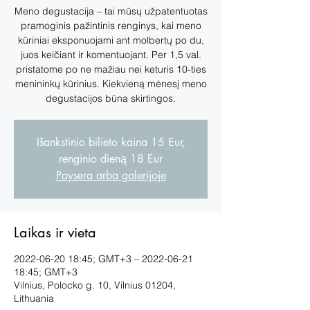
Meno degustacija – tai mūsų užpatentuotas
pramoginis pažintinis renginys, kai meno
kūriniai eksponuojami ant molbertų po du,
juos keičiant ir komentuojant. Per 1,5 val.
pristatome po ne mažiau nei keturis 10-ties
menininkų kūrinius. Kiekvieną mėnesį meno
degustacijos būna skirtingos.
Išankstinio bilieto kaina 15 Eur,
renginio dieną 18 Eur
Paysera arba galerijoje
Laikas ir vieta
2022-06-20 18:45; GMT+3 – 2022-06-21
18:45; GMT+3
Vilnius, Polocko g. 10, Vilnius 01204,
Lithuania