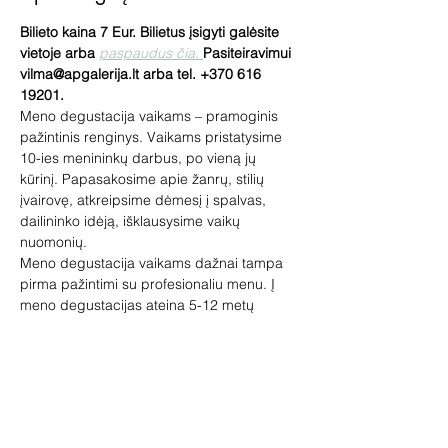
Bilieto kaina 7 Eur. Bilietus įsigyti galėsite 
vietoje arba 
paspaudus čia. 
Pasiteiravimui 
vilma@apgalerija.lt arba tel. +370 616 
19201.
Meno degustacija vaikams – pramoginis 
pažintinis renginys. Vaikams pristatysime 
10-ies menininkų darbus, po vieną jų 
kūrinį. Papasakosime apie žanrų, stilių 
įvairovę, atkreipsime dėmesį į spalvas, 
dailininko idėją, išklausysime vaikų 
nuomonių.
Meno degustacija vaikams dažnai tampa 
pirma pažintimi su profesionaliu menu. Į 
meno degustacijas ateina 5-12 metų 
vaikai, tačiau priimam visus norinčius! 
Įspūdžių pasisemia visi.
Lauksime tėvelių su vaikais, senelių su 
anūkais. Meno degustacijoje vaikai gali 
pabūti ir be suaugusiųjų.
Renginio metu gali būti fotografuojama 