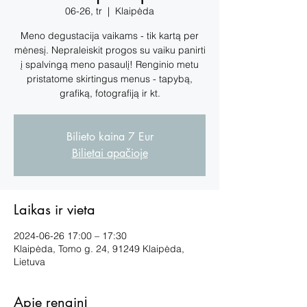
06-26, tr
  |  
Klaipėda
Meno degustacija vaikams - tik kartą per
mėnesį. Nepraleiskit progos su vaiku panirti
į spalvingą meno pasaulį! Renginio metu
pristatome skirtingus menus - tapybą,
grafiką, fotografiją ir kt.
Bilieto kaina 7 Eur
Bilietai apačioje
Laikas ir vieta
2024-06-26 17:00 – 17:30
Klaipėda, Tomo g. 24, 91249 Klaipėda,
Lietuva
Apie renginį