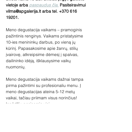
vietoje arba 
paspaudus čia.
 Pasiteiravimui 
vilma@apgalerija.lt arba tel. +370 616 
19201.
Meno degustacija vaikams – pramoginis 
pažintinis renginys. Vaikams pristatysime 
10-ies menininkų darbus, po vieną jų 
kūrinį. Papasakosime apie žanrų, stilių 
įvairovę, atkreipsime dėmesį į spalvas, 
dailininko idėją, išklausysime vaikų 
nuomonių.
Meno degustacija vaikams dažnai tampa 
pirma pažintimi su profesionaliu menu. Į 
meno degustacijas ateina 5-12 metų 
vaikai, tačiau priimam visus norinčius! 
Įspūdžių pasisemia visi.
Lauksime tėvelių su vaikais, senelių su 
anūkais. Meno degustacijoje vaikai gali 
pabūti ir be suaugusiųjų.