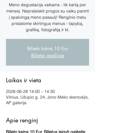
Meno degustacija vaikams - tik kartą per
mėnesį. Nepraleiskit progos su vaiku panirti
į spalvingą meno pasaulį! Renginio metu
pristatome skirtingus menus - tapybą,
grafiką, fotografiją ir kt.
Bilieto kaina 10 Eur
Bilietai apačioje
Laikas ir vieta
2026-06-28 14:00 – 14:30
Vilnius, Užupio g. 24, Jono Meko skersvėjis,
AP galerija
Apie renginį
Bilieto kaina 10 Eur. Bilietus įsigyti galėsite 