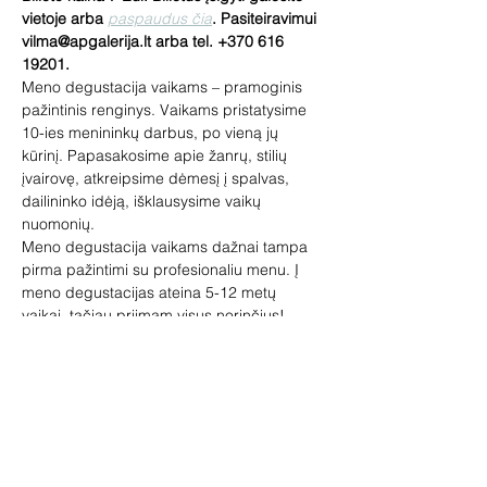
vietoje arba 
paspaudus čia
. Pasiteiravimui 
vilma@apgalerija.lt arba tel. +370 616 
19201.
Meno degustacija vaikams – pramoginis 
pažintinis renginys. Vaikams pristatysime 
10-ies menininkų darbus, po vieną jų 
kūrinį. Papasakosime apie žanrų, stilių 
įvairovę, atkreipsime dėmesį į spalvas, 
dailininko idėją, išklausysime vaikų 
nuomonių.
Meno degustacija vaikams dažnai tampa 
pirma pažintimi su profesionaliu menu. Į 
meno degustacijas ateina 5-12 metų 
vaikai, tačiau priimam visus norinčius! 
Įspūdžių pasisemia visi.
Lauksime tėvelių su vaikais, senelių su 
anūkais. Meno degustacijoje vaikai gali 
pabūti ir be suaugusiųjų.
Renginio metu gali būti fotografuojama 
viešinimo tikslais.
Vedėja – galerininkė Vilma Jankienė.
