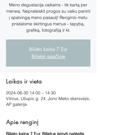
Meno degustacija vaikams - tik kartą per
mėnesį. Nepraleiskit progos su vaiku panirti
į spalvingą meno pasaulį! Renginio metu
pristatome skirtingus menus - tapybą,
grafiką, fotografiją ir kt.
Bilieto kaina 7 Eur
Bilietai apačioje
Laikas ir vieta
2024-06-30 14:00 – 14:30
Vilnius, Užupio g. 24, Jono Meko skersvėjis,
AP galerija
Apie renginį
Bilieto kaina 7 Eur. Bilietus įsigyti galėsite 